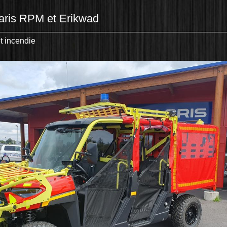
laris RPM et Erikwad
et incendie